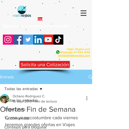
By Fra
Veo
Siguenos en nuestras redes sociales:
Viajes Regios.com
Whatsapp
81 1542 1548
v
entas@viajesregios.com
Solicita una Cotización
Entrada
Todas las entradas
Octavio Rodriguez C.
Todas las entradas
13 sept 2019
1 min de lectura
Ofertas Fin de Semana
Empezando
Como ya es costumbre cada viernes 
Tu comunidad
tenemos grandes ofertas en Viajes 
Consejos para bloguear