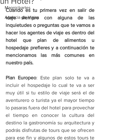
un Hotel?
Magnichartes
Cuando es tu primera vez en salir de 
Agencia de Viajes
viaje siempre con alguna de las 
inquietudes o preguntas que te vamos a 
hacer los agentes de viaje es dentro del 
hotel que plan de alimentos u 
hospedaje prefieres y a continuación te 
mencionamos las más comunes en 
nuestro país.
Plan Europeo
: Este plan solo te va a 
incluir el hospedaje lo cual te va a ser 
muy útil si tu estilo de viaje será el de 
aventurero o turista ya el mayor tiempo 
lo pasaras fuera del hotel para provechar 
el tiempo en conocer la cultura del 
destino la gastronomía su arquitectura y 
podrás disfrutas de tours que se ofrecen 
para ese fin y algunos de estos tours te 