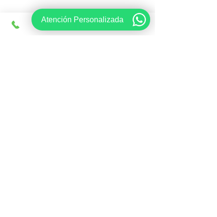
Atención Personalizada
Tal como lo era aprobar tus materias 
mientras estabas en la universidad, 
los 
viajes deben ser ahora tu prioridad
 si 
quieres materializarlos. Identifica todos 
aquellos pensamientos negativos y 
cámbialos por la emoción de ver con tus 
propios ojos la 
Torre Eiffel
, la 
Puerta de 
Alcalá
, el 
Coliseo Romano
, el 
Big Ben
 y 
otros muchos monumentos europeos. 
¡El poder de la mente es más fuerte de 
lo que te imaginas!