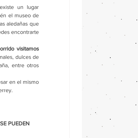
existe un lugar 
ién el museo de 
das aledañas que 
des encontrarte 
.- Al final del recorrido visitamos 
nales, dulces de 
ña, entre otros 
esar en el mismo 
errey.
 SE PUEDEN 