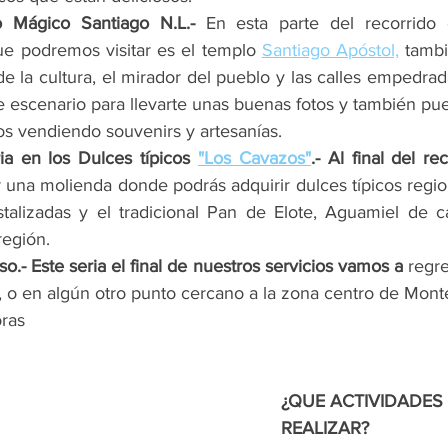
o Mágico Santiago N.L.- 
En esta parte del recorrido
ue podremos visitar es el templo 
Santiago Apóstol,
 tamb
a de la cultura, el mirador del pueblo y las calles empedra
 escenario para llevarte unas buenas fotos y también pue
s vendiendo souvenirs y artesanías.
ia en los Dulces típicos 
"Los Cavazos"
r una molienda donde podrás adquirir dulces típicos regio
istalizadas y el tradicional Pan de Elote, Aguamiel de ca
región.
o.- Este seria el final de nuestros servicios vamos a
 regr
, o en algún otro punto cercano a la zona centro de Mont
oras
¿QUE ACTIVIDADES
REALIZAR?