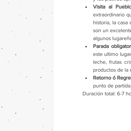
Visita al Puebl
extraordinario q
historia, la cas
son un excelente
algunos lugareño
Parada obligator
este ultimo luga
leche, frutas cr
productos de la 
Retorno ó Regres
punto de partida
Duración total: 6-7 h