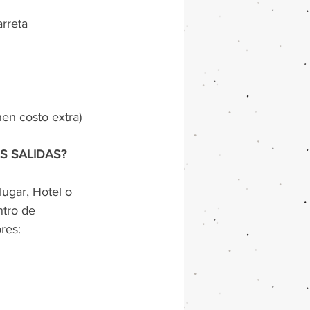
arreta
nen costo extra)
S SALIDAS?
ugar, Hotel o 
ntro de 
res: