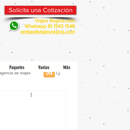
Solicita una Cotización
Viajes Regios.com
Whatsapp 81 1542 1548
v
entas@viajesregios.com
Paquetes
Vuelos
Más
Agencia de Viajes