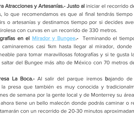
a Atracciones y Artesanías.- Justo al
 iniciar el recorrido 
es, lo que recomendamos es que al final tendrás tiempo
s o artesanías y destinamos tiempo por si decides avent
tirolesa con curvas en un recorrido de 330 metros.
rafías en el 
Mirador y Bungee
.- 
 Terminando el tiempo
 caminaremos casi 1km hasta llegar al mirador, donde 
eable para tomar maravillosas fotografías y si te gusta la
 saltar del Bungee más alto de México con 70 metros de
resa La Boca.- 
Al salir del parque iremos
 b
ajando de 
 la presa que también es muy conocida y tradicionalme
ines de semana por la gente local y de Monterrey su área 
 ahora tiene un bello malecón donde podrás caminar o re
atamarán con un recorrido de 20-30 minutos aproximada