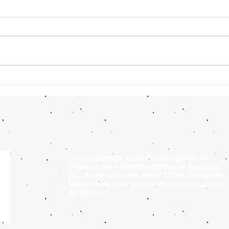
Hoteles Todo Incluido en
Top 
Cancún desde Monterrey: Top
en C
5 (2026)
www.viajesregios.com
Es una Agencia de
Viajes on line y tenemos oficinas en Apodaca
N.L. Socio Activo de AMAV CDMX Asociación
Mexicana de Agencias de Viajes de la Ciudad
de México