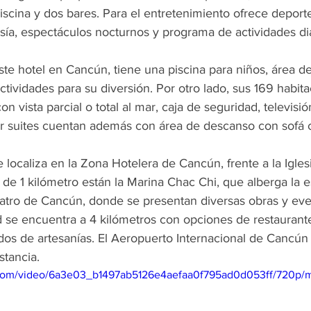
piscina y dos bares. Para el entretenimiento ofrece deport
sía, espectáculos nocturnos y programa de actividades dia
te hotel en Cancún, tiene una piscina para niños, área d
actividades para su diversión. Por otro lado, sus 169 habita
 vista parcial o total al mar, caja de seguridad, televisión
ior suites cuentan además con área de descanso con sofá 
ocaliza en la Zona Hotelera de Cancún, frente a la Iglesi
e 1 kilómetro están la Marina Chac Chi, que alberga la es
eatro de Cancún, donde se presentan diversas obras y event
d se encuentra a 4 kilómetros con opciones de restaurante
os de artesanías. El Aeropuerto Internacional de Cancún 
stancia. 
ic.com/video/6a3e03_b1497ab5126e4aefaa0f795ad0d053ff/720p/m