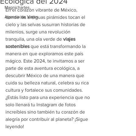
Ecológica del 2024
Magnichartes
En el corazón vibrante de México, 
Agencia de Viajes
donde las antiguas pirámides tocan el 
cielo y las selvas susurran historias de 
milenios, surge una revolución 
tranquila, una ola verde de 
viajes 
sostenibles
 que está transformando la 
manera en que exploramos este país 
mágico. Este 2024, te invitamos a ser 
parte de esta aventura ecológica, a 
descubrir México de una manera que 
cuida su belleza natural, celebra su rica 
cultura y fortalece sus comunidades. 
¿Estás listo para una experiencia que no 
solo llenará tu Instagram de fotos 
increíbles sino también tu corazón de 
alegría por contribuir al planeta? ¡Sigue 
leyendo!