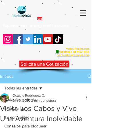
By Fra
Veo
Siguenos en nuestras redes sociales:
Viajes Regios.com
Whatsapp
81 1542 1548
v
entas@viajesregios.com
Solicita una Cotización
Entrada
Todas las entradas
Octavio Rodriguez C.
Todas las entradas
21 oct 2020
2 min de lectura
Visita Los Cabos y Vive
Empezando
Una Aventura Inolvidable
Tu comunidad
Consejos para bloguear