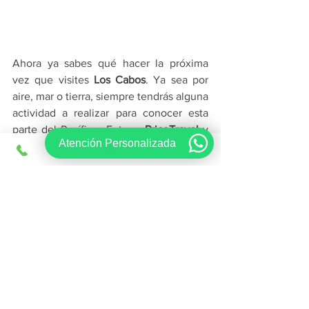
Ahora ya sabes qué hacer la próxima 
vez que visites 
Los Cabos
. Ya sea por 
aire, mar o tierra, siempre tendrás alguna 
actividad a realizar para conocer esta 
parte del Pacífico. Entra a 
PriceTravel
 y 
Atención Personalizada
conoce todo los paquetes que tiene 
para ti y vive una aventura inolvidable.
Ver todo
Entradas recientes