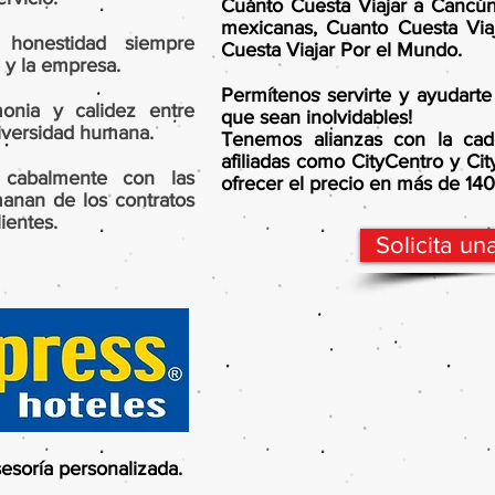
Cuánto Cuesta Viajar a Cancún
mexicanas, Cuanto Cuesta Via
 honestidad siempre
Cuesta Viajar Por el Mundo.
 y la empresa.
Permítenos servirte y ayudarte
onia y calidez entre
que sean inolvidables!
iversidad humana.
Tenemos alianzas con la cad
afiliadas como CityCentro y Ci
r cabalmente con las
ofrecer el precio en más de 14
anan de los contratos
ientes.
Solicita un
esoría personalizada.