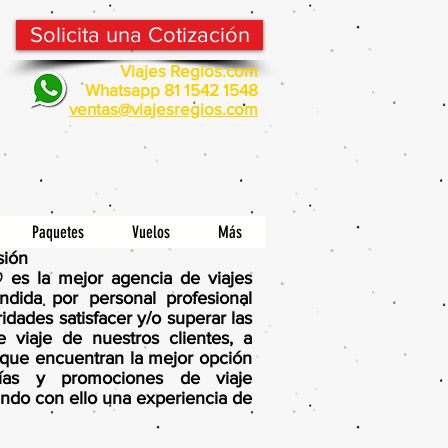
Solicita una Cotización
Viajes Regios.com
Whatsapp 81 1542 1548
v
entas@viajesregios.com
Paquetes
Vuelos
Más
sión
O
es la mejor agencia de viajes
endida por personal profesional
idades satisfacer y/o superar las
 viaje de nuestros clientes, a
l que encuentran la mejor opción
rías y promociones de viaje
ando con ello una experiencia de