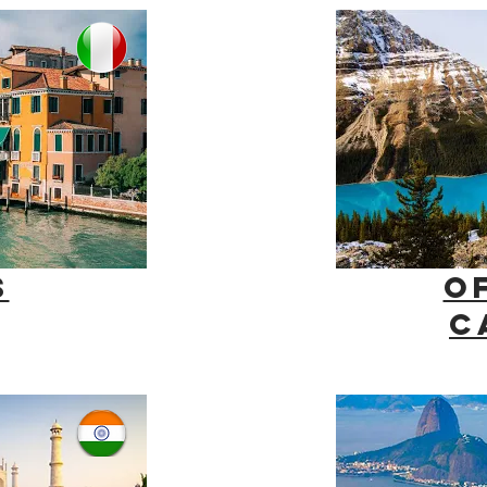
S
O
C