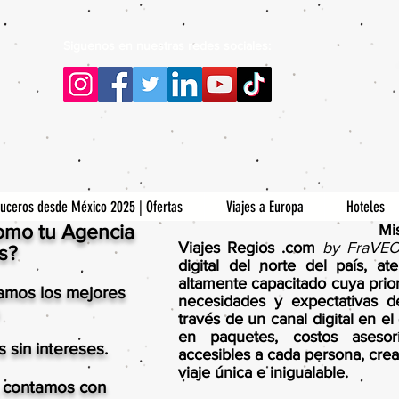
Siguenos en nuestras redes sociales:
uceros desde México 2025 | Ofertas
Viajes a Europa
Hoteles
como tu Agencia
Mi
Viajes Regios .com
by FraVE
s?
digital del norte del país, at
altamente capacitado cuya prior
amos los mejores
necesidades y expectativas de
través de un canal digital en e
en paquetes, costos aseso
sin intereses.
accesibles a cada persona, cre
viaje única e inigualable.
 contamos con