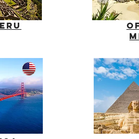
PERU
O
M