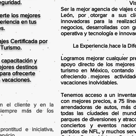
eguridad.
Vi
Ser la mejor agencia de viajes
erte los mejores
León, por otorgar a sus cli
innovadoras para la realiza
eriencia en tus
negocios, desarrolladas con g
s.
operativa y tecnología e innova
es Certificada por
La Experiencia hace la Dif
 Turismo.
Logramos mejorar cualquier p
capacitación y
apoyo directo de los mejores 
ejores destinos
turismo en México, contando 
para ofrecerte
ofreciendo mejores activid
s vacaciones.
vacaciones inolvidables.
Tenemos acceso a un inventa
con mejores precios, a 75 líne
on el cliente y en la
arrendadoras de autos, más 
 siempre más de los
todas las ciudades del mun
parques de diversiones y atrac
conciertos y eventos nacio
rontitud e iniciativa,
partidos de NFL, y muchos ser
rvicio.