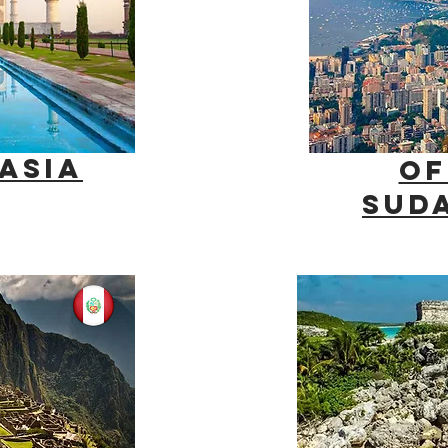
ASIA
OF
SUD