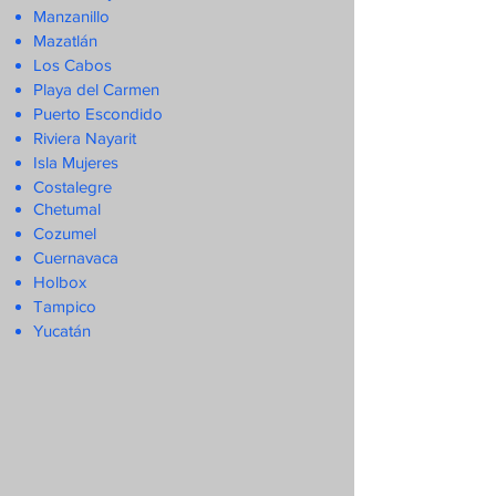
Manzanillo
Mazatlán
Los Cabos
Playa del Carmen
Puerto Escondido
Riviera Nayarit
Isla Mujeres
Costalegre
Chetumal
Cozumel
Cuernavaca
Holbox
Tampico
Yucatán