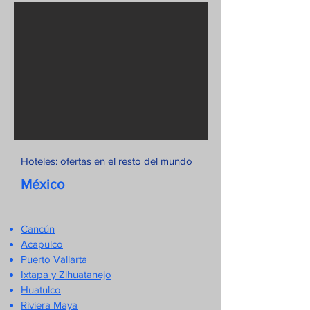
Hoteles: ofertas en el resto del mundo
México
Cancún
Acapulco
Puerto Vallarta
Ixtapa y Zihuatanejo
Huatulco
Riviera Maya