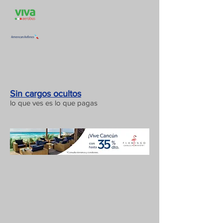
Sin cargos ocultos
lo que ves es lo que pagas