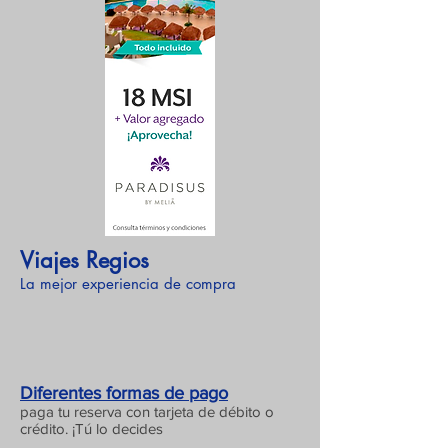
Viajes Regios
La mejor experiencia de compra
Diferentes formas de pago
paga tu reserva con tarjeta de débito o
crédito. ¡Tú lo decides