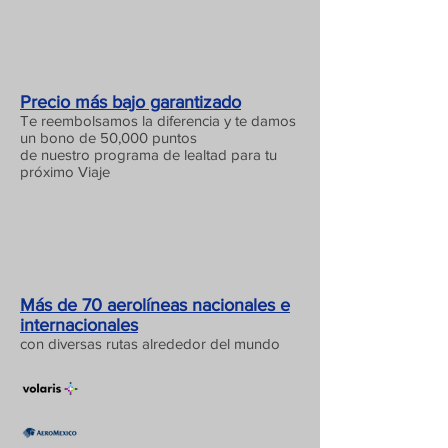
Precio más bajo garantizado
Te reembolsamos la diferencia y te damos
un bono de 50,000 puntos
de nuestro programa de lealtad para tu
próximo Viaje
Más de 70 aerolíneas nacionales e
internacionales
con diversas rutas alrededor del mundo