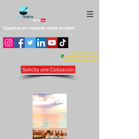
By Fra
Veo
Siguenos en nuestras redes sociales:
Viajes Regios.com
Whatsapp
81 1542 1548
v
entas@viajesregios.com
Solicita una Cotización