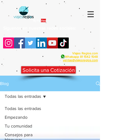
By Fra
Veo
Siguenos en nuestras redes sociales:
Viajes Regios.com
Whatsapp
81 1542 1548
v
entas@viajesregios.com
Solicita una Cotización
Blog
Todas las entradas
Todas las entradas
Empezando
Tu comunidad
Consejos para
bloguear