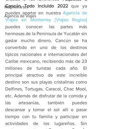
Cancún Todo Incluido 2022
 que ya 
Magnichartes
puedes apartar en nuestra 
Agencia de 
Agencia de Viajes
Viajes en Monterrey [Viajes Regios]
puedes conocer las partes más 
hermosas de la Península de Yucatán sin 
gastar mucho dinero. Cancún se ha 
convertido en uno de los destinos 
típicos nacionales e internacionales del 
Caribe mexicano, recibiendo más de 23 
millones de turistas cada año. El 
principal atractivo de este increíble 
destino son sus playas cristalinas como 
Delfines, Tortugas, Caracol, Chac Mool, 
etc. Además de disfrutar de la comida y 
las artesanías, también puedes 
descansar y tomar el sol allí o pasar 
tiempo con tu familia y participar en 
actividades de los lugareños. Sin 