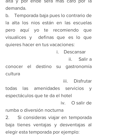
alta y por ende será más caro por la 
demanda.
b.    Temporada baja pues lo contrario de 
la alta los nios están en las escuelas 
pero aquí yo te recomiendo que 
visualices y  definas que es lo que 
quieres hacer en tus vacaciones:
                                          i.    Descansar
                                        ii.    Salir a 
conocer el destino su gastronomía 
cultura 
                                       iii.    Disfrutar 
todas las amenidades servicios y 
espectáculos que te da el hotel
                                       iv.    O salir de 
rumba o diversión nocturna
2.    Si consideras viajar en temporada 
baja tienes ventajas y desventajas al 
elegir esta temporada por ejemplo: