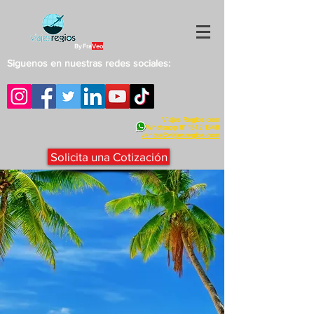
By Fra
Veo
Siguenos en nuestras redes sociales:
Viajes Regios.com
Whatsapp
81 1542 1548
v
entas@viajesregios.com
Solicita una Cotización