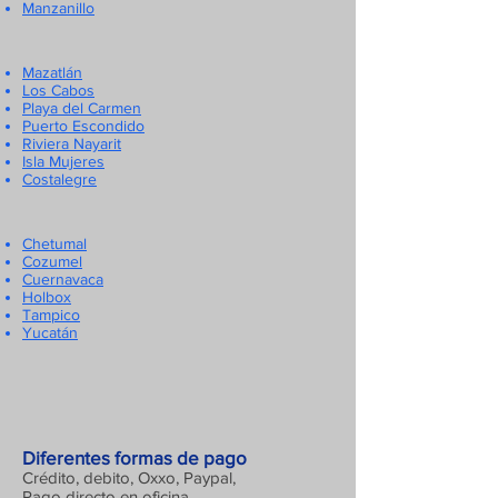
Manzanillo
Mazatlán
Los Cabos
Playa del Carmen
Puerto Escondido
Riviera Nayarit
Isla Mujeres
Costalegre
Chetumal
Cozumel
Cuernavaca
Holbox
Tampico
Yucatán
Diferentes formas de pago
Crédito, debito, Oxxo, Paypal,
Pago directo en oficina