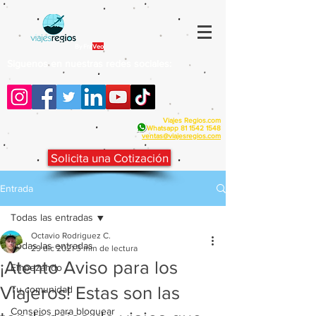
By Fra
Veo
Siguenos en nuestras redes sociales:
Viajes Regios.com
Whatsapp
81 1542 1548
v
entas@viajesregios.com
Solicita una Cotización
Entrada
Todas las entradas
Octavio Rodriguez C.
Todas las entradas
29 dic 2021
3 min de lectura
¡Atento Aviso para los
Empezando
Viajeros! Estas son las
Tu comunidad
Consejos para bloguear