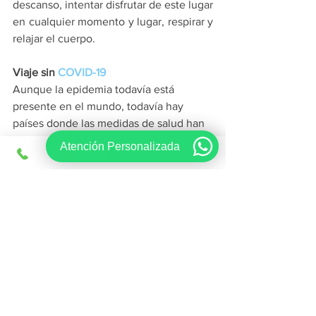
descanso, intentar disfrutar de este lugar 
en cualquier momento y lugar, respirar y 
relajar el cuerpo.
Viaje sin 
COVID-19
Aunque la epidemia todavía está 
presente en el mundo, todavía hay 
países donde las medidas de salud han 
mejorado o los niveles de infecciones y 
Atención Personalizada
muertes están disminuyendo. Estos son 
los lugares que más se visitarán, no 
pocos, porque ofrecen seguridad en 
términos de salud y definitivamente son 
un alivio para los turistas. Además, el 
resto de países exigirá un certificado de 
vacunación o un procedimiento para 
asegurarse de que están sanos y 
protegidos del coronavirus.